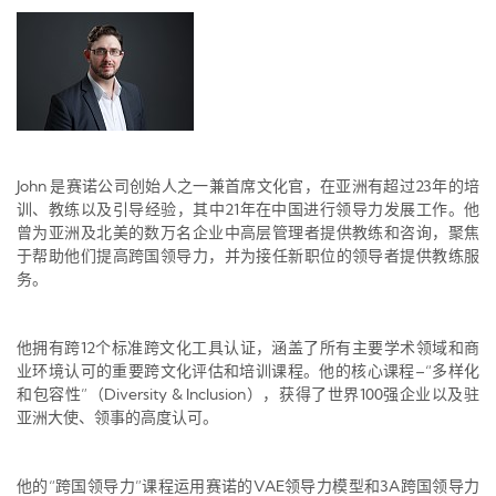
John
23
是赛诺公司创始人之一兼首席文化官，在亚洲有超过
年的培
21
训、教练以及引导经验，其中
年在中国进行领导力发展工作。他
曾为亚洲及北美的数万名企业中高层管理者提供教练和咨询，聚焦
于帮助他们提高跨国领导力，并为接任新职位的领导者提供教练服
务。
12
他拥有跨
个标准跨文化工具认证，涵盖了所有主要学术领域和商
–“
业环境认可的重要跨文化评估和培训课程。他的核心课程
多样化
”
Diversity & Inclusion
100
和包容性
（
），获得了世界
强企业以及驻
亚洲大使、领事的高度认可。
“
”
VAE
3A
他的
跨国领导力
课程运用赛诺的
领导力模型和
跨国领导力