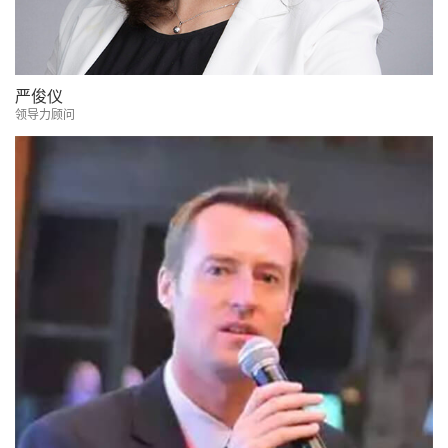
严俊仪
领导力顾问