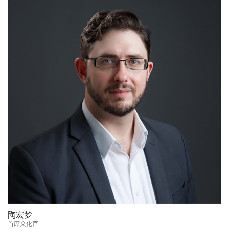
陶宏梦
首席文化官