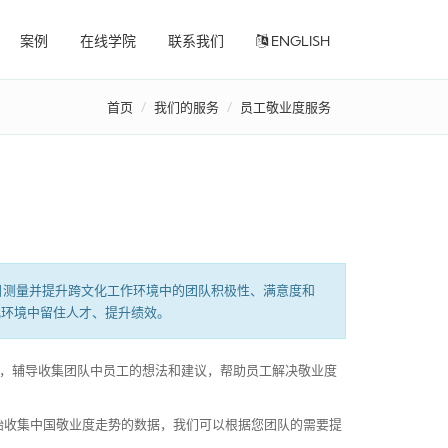
案例
在线学院
联系我们
ENGLISH
首页
我们的服务
员工敬业度服务
目测量并提升跨文化工作环境中的团队积极性、满意度和
环境中留住人才、提升绩效。
，辅导收集团队中员工的想法和建议，帮助员工解决敬业度
开始收集中国敬业度走势的数据，我们可以根据您团队的需要提