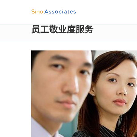
员工敬业度服务